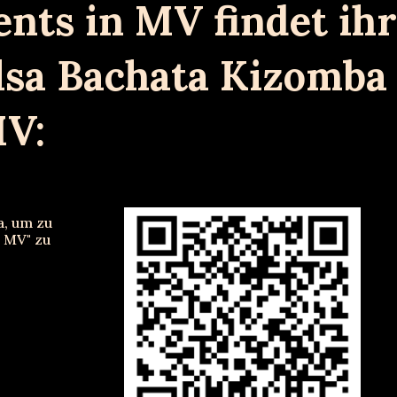
ents in MV findet ihr
sa Bachata Kizomba
MV:
, um zu
 MV" zu