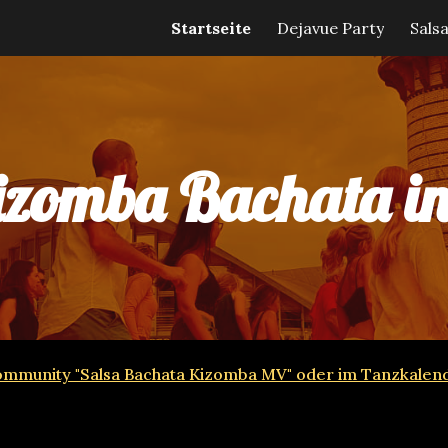
Startseite
Dejavue Party
Sals
ip to main content
Skip to navigat
izomba Bachata in
r Community "Salsa Bachata Kizomba MV" oder im Tanzkalen