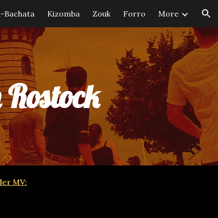
a-Bachata
Kizomba
Zouk
Forro
More
ion
 Rostock
der MV: